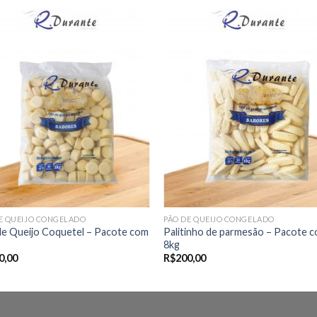
Adicionar
Adicio
aos meus
aos m
desejos
desej
E QUEIJO CONGELADO
PÃO DE QUEIJO CONGELADO
de Queijo Coquetel – Pacote com
Palitinho de parmesão – Pacote 
8kg
0,00
R$
200,00