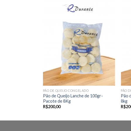
Adicionar
Adicionar
aos meus
aos meus
desejos
desejos
GELADO
PÃO DE QUEIJO CONGELADO
PÃO D
pa – Pacote com
Pão de Queijo Lanche de 100gr-
Pão 
Pacote de 8Kg
8kg
R$
200,00
R$
20