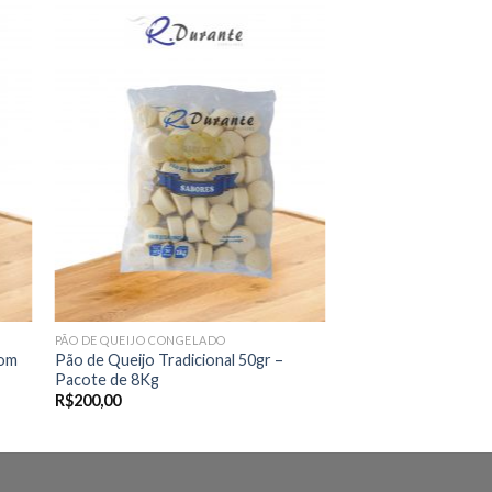
nar
Adicionar
eus
aos meus
os
desejos
PÃO DE QUEIJO CONGELADO
com
Pão de Queijo Tradicional 50gr –
Pacote de 8Kg
R$
200,00