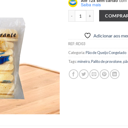
Até 12x sem cartão
com a
aos meus
Saiba mais
desejos
Palito de provolone - Pacote 
COMPRA
Adicionar aos me
REF:
RD03
Categoria:
Pão de Queijo Congelado
Tags:
mineiro
,
Palito de provolone
,
pã