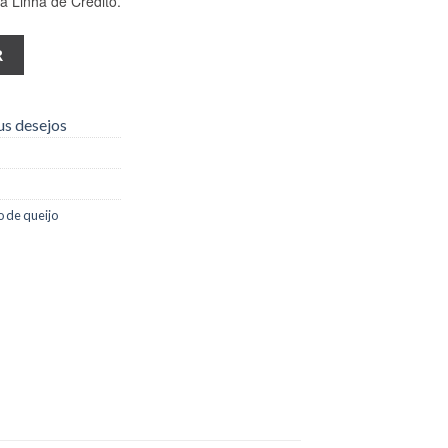
 Linha de Crédito.
com 6kg quantidade
R
us desejos
o de queijo